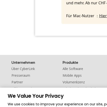
und mehr. Ab nur CHF
Für Mac-Nutzer ：
Hier
Unternehmen
Produkte
Über CyberLink
Alle Software
Presseraum
Mobile Apps
Partner
Volumenlizenz
Affiliate werden
Schul- und Hochschulversion
We Value Your Privacy
Kontaktieren Sie uns
Empfehlen Sie uns weiter!
We use cookies to improve your experience on our site, 
Datens
© 2026 CyberLink Corp. Alle Rechte vorbehalten.