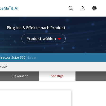
®
ceMe
& AI
Plug-ins & Effekte nach Produkt
Produkt wählen
irector Suite 365
Nutzer
Musik
Dekoration
Sonstige