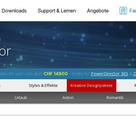
Downloads
Support & Lernen
Angebote
Fa
or
PowerDirector 365
D
ekte im wert von über
CHF 14800
- Gratis für
&
s
Styles & Effekte
Kreative Designpakete
Urlaub
Action
Romantik