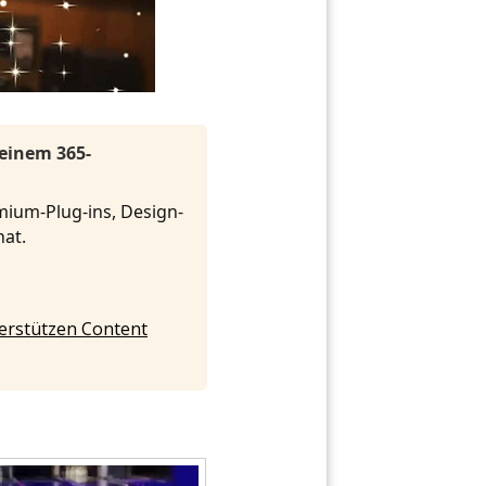
 einem 365-
mium-Plug-ins, Design-
onat.
nterstützen Content