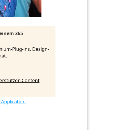
 einem 365-
mium-Plug-ins, Design-
onat.
nterstützen Content
 Application