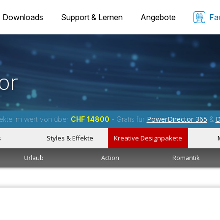
Downloads
Support & Lernen
Angebote
Fa
or
PowerDirector 365
D
ekte im wert von über
CHF 14800
- Gratis für
&
s
Styles & Effekte
Kreative Designpakete
Urlaub
Action
Romantik