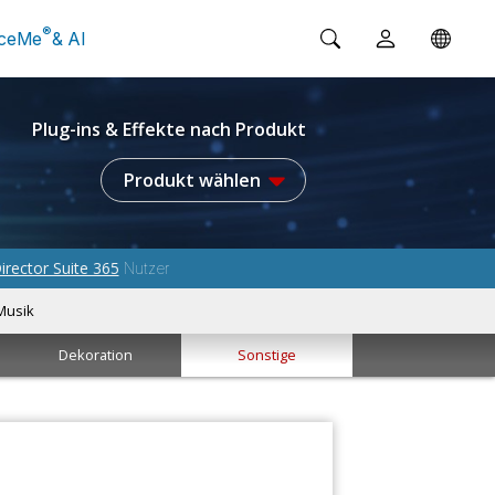
®
ceMe
& AI
Plug-ins & Effekte nach Produkt
Produkt wählen
irector Suite 365
Nutzer
Musik
Dekoration
Sonstige