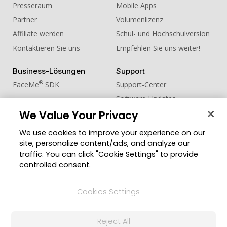
Presseraum
Mobile Apps
Partner
Volumenlizenz
Affiliate werden
Schul- und Hochschulversion
Kontaktieren Sie uns
Empfehlen Sie uns weiter!
Business-Lösungen
Support
®
FaceMe
SDK
Support-Center
Software-Updates
Lernen + Wissen
We Value Your Privacy
We use cookies to improve your experience on our
Community
Region ändern
site, personalize content/ads, and analyze our
Mitgliederbereich
traffic. You can click "Cookie Settings" to provide
Blog
controlled consent.
Folgen Sie uns
Cookies Settings
Reject All
© 2026 CyberLink Corp. Alle Rechte vorbehalten.