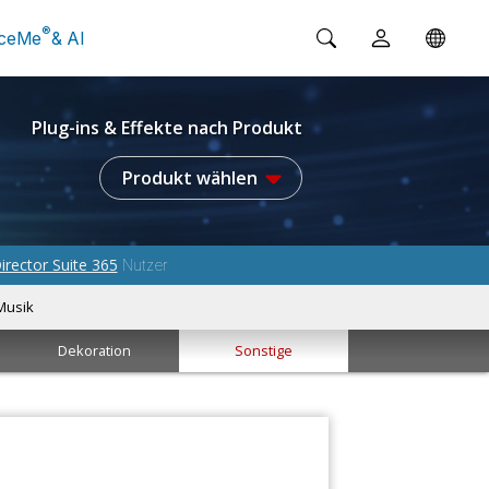
®
ceMe
& AI
Plug-ins & Effekte nach Produkt
Produkt wählen
irector Suite 365
Nutzer
Musik
Dekoration
Sonstige