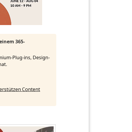
 einem 365-
mium-Plug-ins, Design-
onat.
nterstützen Content