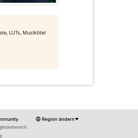
te, LUTs, Musiktitel
mmunity
Region ändern
gliederbereich
g