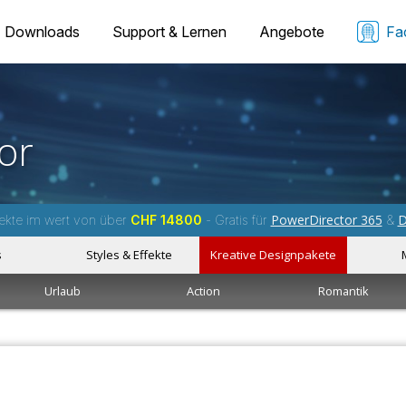
Downloads
Support & Lernen
Angebote
Fa
or
PowerDirector 365
D
ekte im wert von über
CHF 14800
- Gratis für
&
s
Styles & Effekte
Kreative Designpakete
Urlaub
Action
Romantik