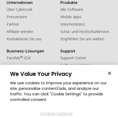
Unternehmen
Produkte
Über CyberLink
Alle Software
Presseraum
Mobile Apps
Partner
Volumenlizenz
Affiliate werden
Schul- und Hochschulversion
Kontaktieren Sie uns
Empfehlen Sie uns weiter!
Business-Lösungen
Support
®
FaceMe
SDK
Support-Center
Software-Updates
Lernen + Wissen
We Value Your Privacy
We use cookies to improve your experience on our
Community
Region ändern
site, personalize content/ads, and analyze our
Mitgliederbereich
traffic. You can click "Cookie Settings" to provide
Blog
controlled consent.
Folgen Sie uns
Cookies Settings