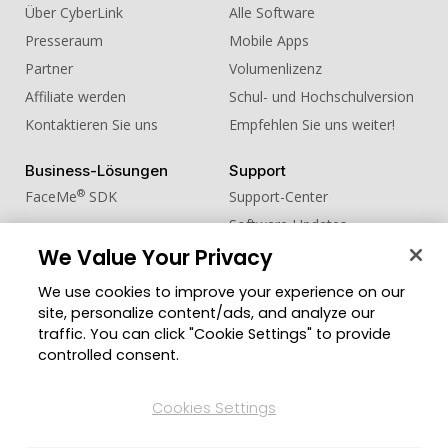
Über CyberLink
Alle Software
Presseraum
Mobile Apps
Partner
Volumenlizenz
Affiliate werden
Schul- und Hochschulversion
Kontaktieren Sie uns
Empfehlen Sie uns weiter!
Business-Lösungen
Support
®
FaceMe
SDK
Support-Center
Software-Updates
Lernen + Wissen
We Value Your Privacy
We use cookies to improve your experience on our
Community
Region ändern
site, personalize content/ads, and analyze our
Mitgliederbereich
traffic. You can click "Cookie Settings" to provide
Blog
controlled consent.
Folgen Sie uns
Cookies Settings