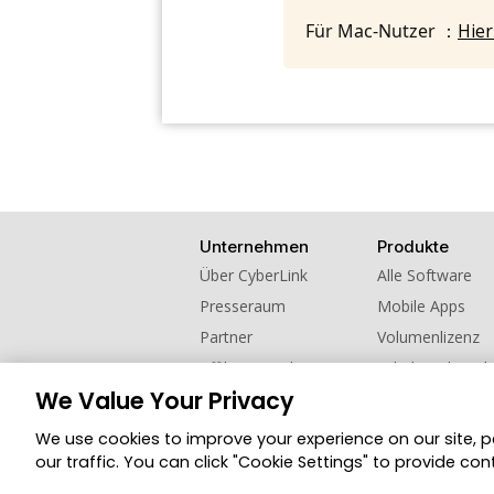
Für Mac-Nutzer ：
Hier
Unternehmen
Produkte
Über CyberLink
Alle Software
Presseraum
Mobile Apps
Partner
Volumenlizenz
Affiliate werden
Schul- und Hoch
We Value Your Privacy
Kontaktieren Sie uns
Empfehlen Sie u
We use cookies to improve your experience on our site, 
© 2026 CyberLink Corp. Alle Rechte vorbehalt
our traffic. You can click "Cookie Settings" to provide con