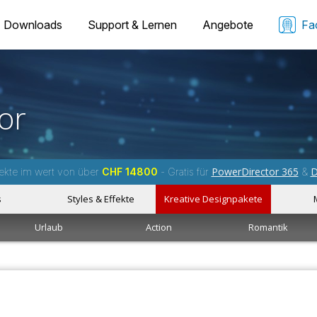
Downloads
Support & Lernen
Angebote
Fa
or
PowerDirector 365
D
ekte im wert von über
CHF 14800
- Gratis für
&
s
Styles & Effekte
Kreative Designpakete
Urlaub
Action
Romantik