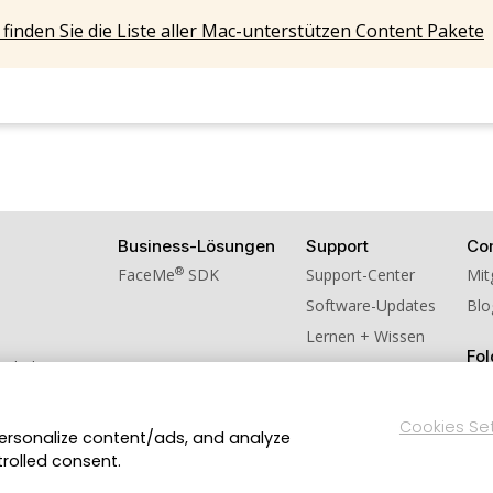
 finden Sie die Liste aller Mac-unterstützen Content Pakete
Business-Lösungen
Support
Co
®
FaceMe
SDK
Support-Center
Mit
Software-Updates
Blo
Lernen + Wissen
Fol
schulversion
ns weiter!
Cookies Se
personalize content/ads, and analyze
Datenschutzerklärung
Impressum
Nutzungsbedingung
en.
trolled consent.