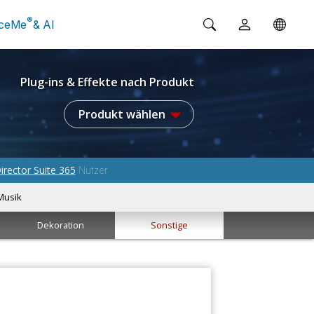
®
ceMe
& AI
Plug-ins & Effekte nach Produkt
Produkt wählen
irector Suite 365
Nutzer
Musik
Dekoration
Sonstige