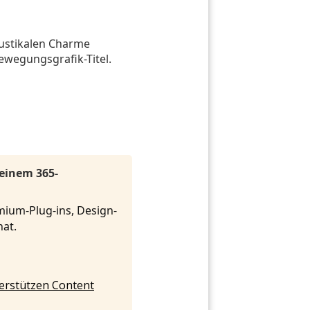
 rustikalen Charme
Bewegungsgrafik-Titel.
 einem 365-
mium-Plug-ins, Design-
onat.
nterstützen Content