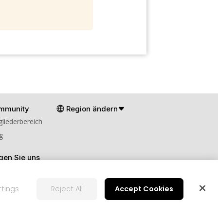
mmunity
Region ändern
gliederbereich
g
gen Sie uns
ttings
Reject All
Accept Cookies
en
Cookies-Einstellungen