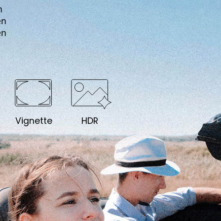
n
en
en
Vignette
HDR