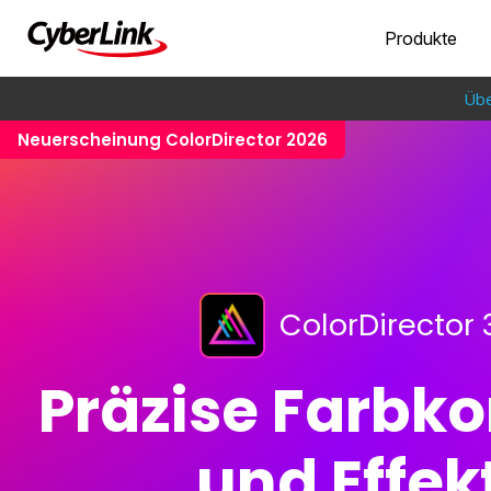
Produkte
Übe
Neuerscheinung ColorDirector 2026
ColorDirector
Präzise Farbko
und Effek