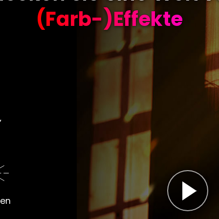
(Farb-)Effekte
,
ten