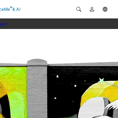
®
ceMe
& AI
ngen