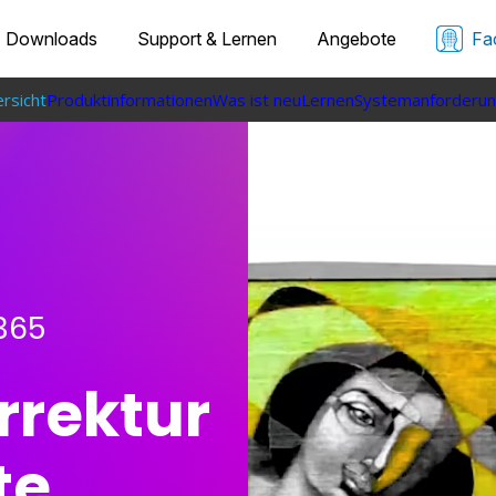
Downloads
Support & Lernen
Angebote
Fa
rsicht
Produktinformationen
Was ist neu
Lernen
Systemanforderu
 365
rrektur
te