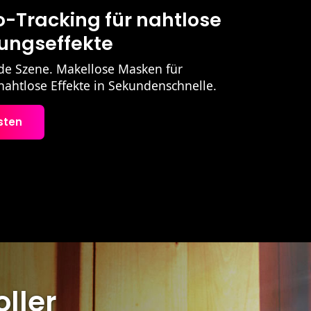
o-Tracking für nahtlose
ngseffekte
Jede Szene. Makellose Masken für
 nahtlose Effekte in Sekundenschnelle.
sten
oller