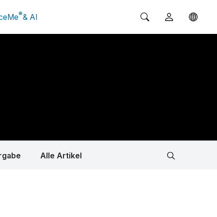
®
ceMe
& AI
rgabe
Alle Artikel