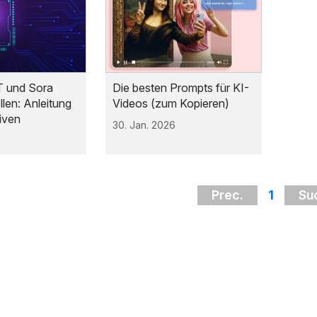
T und Sora
Die besten Prompts für KI-
llen: Anleitung
Videos (zum Kopieren)
iven
30. Jan. 2026
Prec.
1
Su