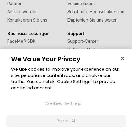
Partner
Volumenlizenz
Affiliate werden
Schul- und Hochschulversion
Kontaktieren Sie uns
Empfehlen Sie uns weiter!
Business-Lösungen
Support
FaceMe
®
SDK
Support-Center
Software-Updates
We Value Your Privacy
Lernen + Wissen
We use cookies to improve your experience on our
Community
Region ändern
site, personalize content/ads, and analyze our
Mitgliederbereich
traffic. You can click "Cookie Settings" to provide
Blog
controlled consent.
Folgen Sie uns
Cookies Settings
Reject All
© 2026 CyberLink Corp. Alle Rechte vorbehalten.
Datenschutzerklärung
Impressum