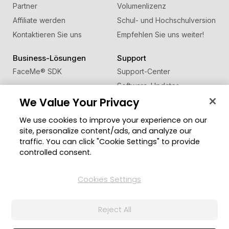
Partner
Volumenlizenz
Affiliate werden
Schul- und Hochschulversion
Kontaktieren Sie uns
Empfehlen Sie uns weiter!
Business-Lösungen
Support
FaceMe
®
SDK
Support-Center
Software-Updates
We Value Your Privacy
Lernen + Wissen
We use cookies to improve your experience on our
Community
Region ändern
site, personalize content/ads, and analyze our
Mitgliederbereich
traffic. You can click "Cookie Settings" to provide
Blog
controlled consent.
Folgen Sie uns
Cookies Settings
Reject All
© 2026 CyberLink Corp. Alle Rechte vorbehalten.
Datenschutzerklärung
Impressum