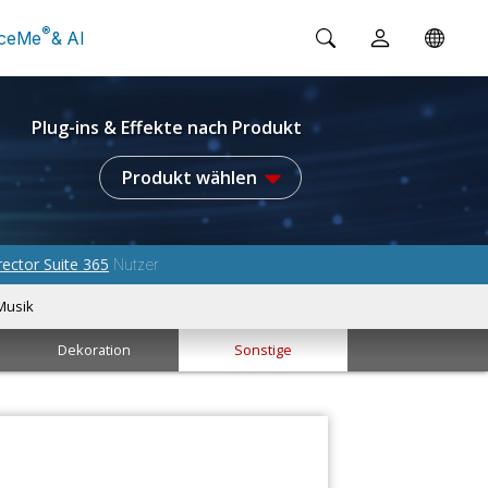
®
ceMe
& AI
Plug-ins & Effekte nach Produkt
Produkt wählen
rector Suite 365
Nutzer
Musik
Dekoration
Sonstige