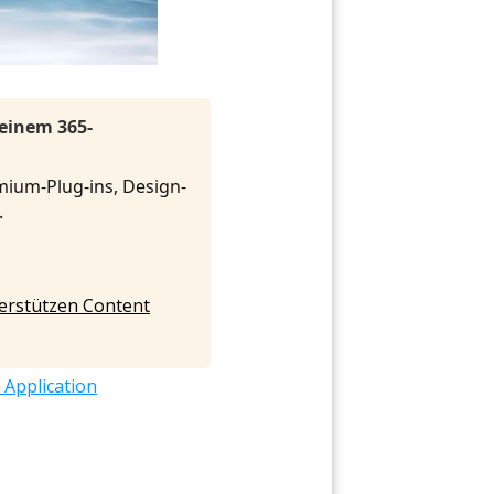
 einem 365-
mium-Plug-ins, Design-
t.
nterstützen Content
 Application