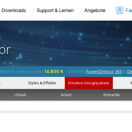
Downloads
Support & Lernen
Angebote
Fa
or
PowerDirector 365
Di
fekte im wert von über
14.800 €
- Gratis für
&
s
Styles & Effekte
Kreative Designpakete
Urlaub
Action
Romantik