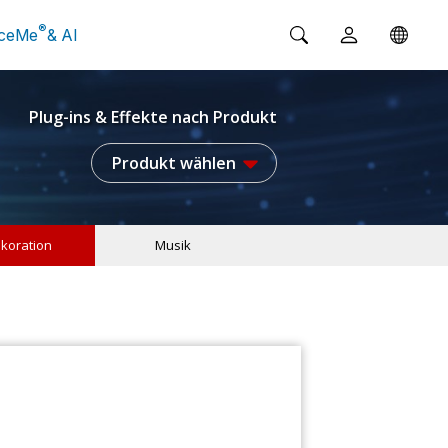
®
ceMe
& AI
Plug-ins & Effekte nach Produkt
Produkt wählen
koration
Musik