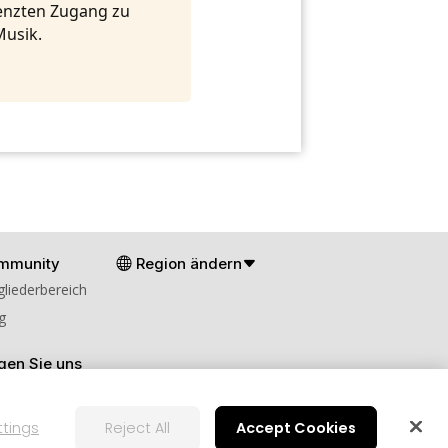
renzten Zugang zu
Musik.
mmunity
Region ändern
gliederbereich
g
gen Sie uns
ttings
Reject All
Accept Cookies
en
Cookies-Einstellungen