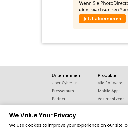
Wenn Sie PhotoDirecto
einer wachsenden Sam
Jetzt abonnieren
Unternehmen
Produkte
Über CyberLink
Alle Software
Presseraum
Mobile Apps
Partner
Volumenlizenz
Affiliate werden
Schul- und Hoch
We Value Your Privacy
Kontaktieren Sie uns
Empfehlen Sie u
We use cookies to improve your experience on our site, 
© 2026 CyberLink Corp. Alle Rechte vorbehalt