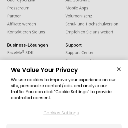
Presseraum
Mobile Apps
Partner
Volumenlizenz
Affiliate werden
Schul- und Hochschulversion
Kontaktieren Sie uns
Empfehlen Sie uns weiter!
Business-Lösungen
Support
®
FaceMe
SDK
Support-Center
Software-Updates
We Value Your Privacy
Lernen + Wissen
We use cookies to improve your experience on our
Community
Region ändern
site, personalize content/ads, and analyze our
Mitgliederbereich
traffic. You can click "Cookie Settings" to provide
Blog
controlled consent.
Folgen Sie uns
Cookies Settings