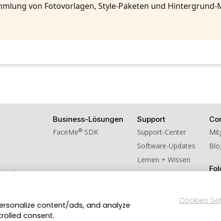
mlung von Fotovorlagen, Style-Paketen und Hintergrund-
Business-Lösungen
Support
Co
®
FaceMe
SDK
Support-Center
Mit
Software-Updates
Blo
Lernen + Wissen
Fol
schulversion
ns weiter!
Cookies Se
personalize content/ads, and analyze
Datenschutzerklärung
Impressum
Nutzungsbedingung
en.
trolled consent.