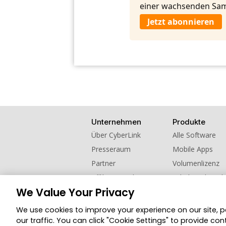
einer wachsenden Sam
Jetzt abonnieren
Unternehmen
Produkte
Über CyberLink
Alle Software
Presseraum
Mobile Apps
Partner
Volumenlizenz
Affiliate werden
Schul- und Hoch
We Value Your Privacy
Kontaktieren Sie uns
Empfehlen Sie u
We use cookies to improve your experience on our site, 
© 2026 CyberLink Corp. Alle Rechte vorbehalt
our traffic. You can click "Cookie Settings" to provide con