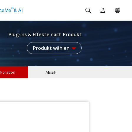
®
ceMe
& AI
Plug-ins & Effekte nach Produkt
Produkt wählen
koration
Musik