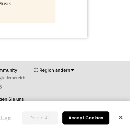
Musik.
mmunity
Region ändern
gliederbereich
g
gen Sie uns
ttings
Reject All
Accept Cookies
en
Cookies-Einstellungen