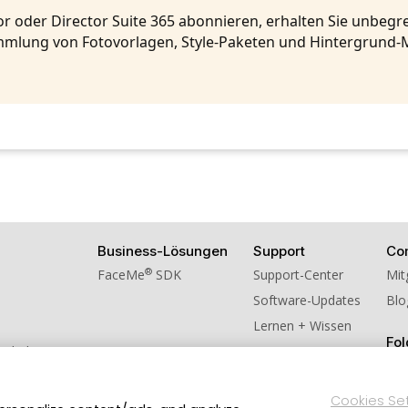
r oder Director Suite 365 abonnieren, erhalten Sie unbeg
mlung von Fotovorlagen, Style-Paketen und Hintergrund-
Business-Lösungen
Support
Co
®
FaceMe
SDK
Support-Center
Mit
Software-Updates
Blo
Lernen + Wissen
Fol
schulversion
ns weiter!
Cookies Se