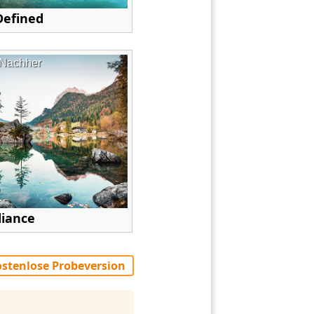
Defined
Nachher
diance
stenlose Probeversion