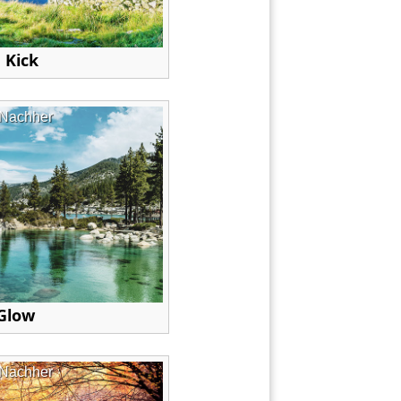
 Kick
Nachher
Glow
Nachher