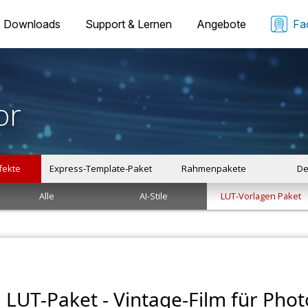
Downloads
Support & Lernen
Angebote
Fa
or
ffekte
Express-Template-Paket
Rahmenpakete
De
Alle
AI-Stile
LUT-Vorlagen Paket
LUT-Paket - Vintage-Film für Phot