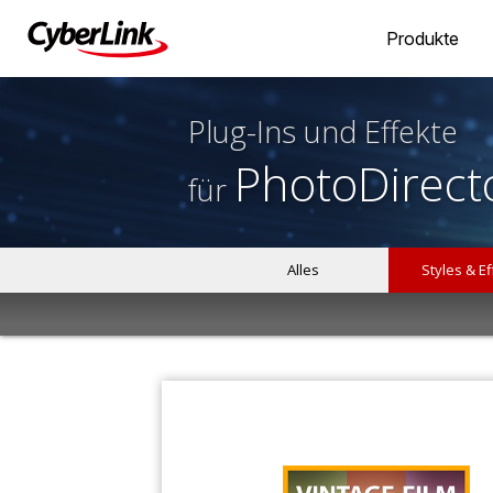
Produkte
Plug-Ins und Effekte
PhotoDirect
für
Alles
Styles & E