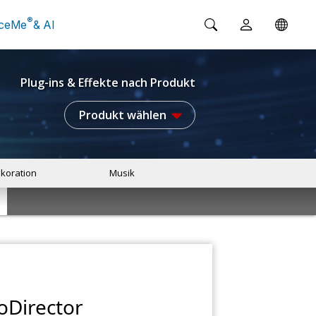
®
ceMe
& AI
Plug-ins & Effekte nach Produkt
Produkt wählen
koration
Musik
oDirector