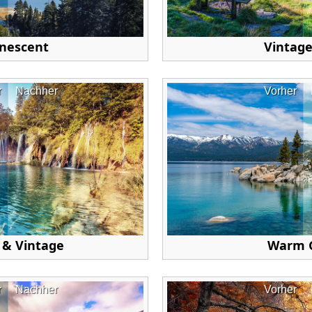
nescent
Vintage
r
Nachher
Vorher
 & Vintage
Warm 
r
Nachher
Vorher