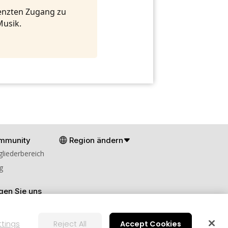
renzten Zugang zu
Musik.
mmunity
Region ändern
gliederbereich
g
gen Sie uns
ttings
Reject All
Accept Cookies