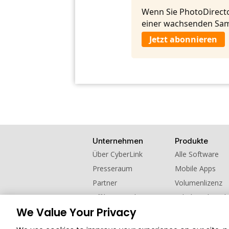
Wenn Sie PhotoDirecto
einer wachsenden Sam
Jetzt abonnieren
Unternehmen
Produkte
Über CyberLink
Alle Software
Presseraum
Mobile Apps
Partner
Volumenlizenz
Affiliate werden
Schul- und Hoch
We Value Your Privacy
Kontaktieren Sie uns
Empfehlen Sie u