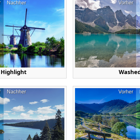
r
Nachher
Vorher
Highlight
Washed
r
Nachher
Vorher