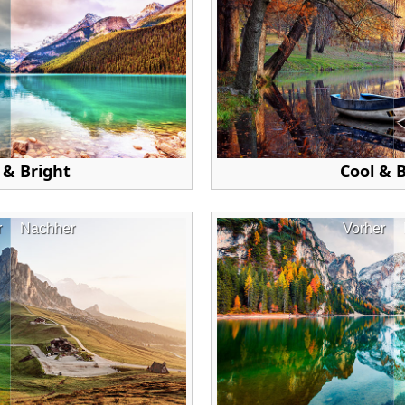
& Bright
Cool & 
r
Nachher
Vorher