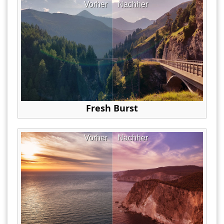
Vorher
Nachher
Fresh Burst
Vorher
Nachher