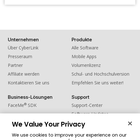
Unternehmen
Produkte
Über CyberLink
Alle Software
Presseraum
Mobile Apps
Partner
Volumenlizenz
Affiliate werden
Schul- und Hochschulversion
Kontaktieren Sie uns
Empfehlen Sie uns weiter!
Business-Lösungen
Support
®
FaceMe
SDK
Support-Center
Software-Updates
We Value Your Privacy
Lernen + Wissen
We use cookies to improve your experience on our
Community
Region ändern