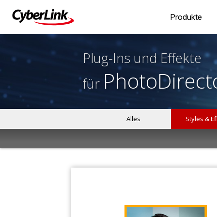
Produkte
Plug-Ins und Effekte
PhotoDirect
für
Alles
Styles & E