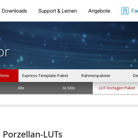
Downloads
Support & Lernen
Angebote
Fa
or
ffekte
Express-Template-Paket
Rahmenpakete
De
Alle
AI-Stile
LUT-Vorlagen Paket
Porzellan-LUTs