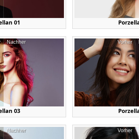
ellan 01
Porzell
r
Nachher
Vorher
ellan 03
Porzell
r
Nachher
Vorher