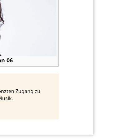
an 06
renzten Zugang zu
Musik.