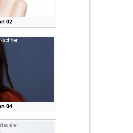
an 02
Nachher
an 04
Nachher