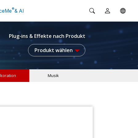
®
ceMe
& AI
Plug-ins & Effekte nach Produkt
Produkt wählen
koration
Musik