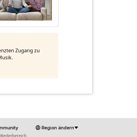
renzten Zugang zu
Musik.
mmunity
Region ändern
gliederbereich