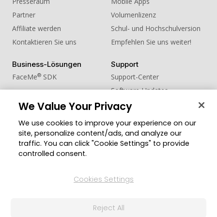
Presseraum
Mobile Apps
Partner
Volumenlizenz
Affiliate werden
Schul- und Hochschulversion
Kontaktieren Sie uns
Empfehlen Sie uns weiter!
Business-Lösungen
Support
®
FaceMe
SDK
Support-Center
Software-Updates
We Value Your Privacy
Lernen + Wissen
We use cookies to improve your experience on our
Community
Region ändern
site, personalize content/ads, and analyze our
Mitgliederbereich
traffic. You can click "Cookie Settings" to provide
Blog
controlled consent.
Folgen Sie uns
Cookies Settings
Reject All
© 2026 CyberLink Corp. Alle Rechte vorbehalten.