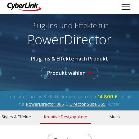
Plug-Ins und Effekte
für
PowerDirector
Plug-ins & Effekte nach Produkt
Produkt wählen
Premium-Plug-ins & Effekte im wert von über
14.800 €
- Gratis
PowerDirector 365
Director Suite 365
für
&
Nutzer
Styles & Effekte
Kreative Designpakete
Musik