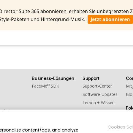
Director Suite 365 abonnieren, erhalten Sie unbegrenzten
Style-Paketen und Hintergrund-Musik.
Jetzt abonnieren
Business-Lösungen
Support
Co
®
FaceMe
SDK
Support-Center
Mit
Software-Updates
Blo
Lernen + Wissen
Fol
schulversion
ns weiter!
Cookies Se
personalize content/ads, and analyze
Datenschutzerklärung
Impressum
Nutzungsbedingung