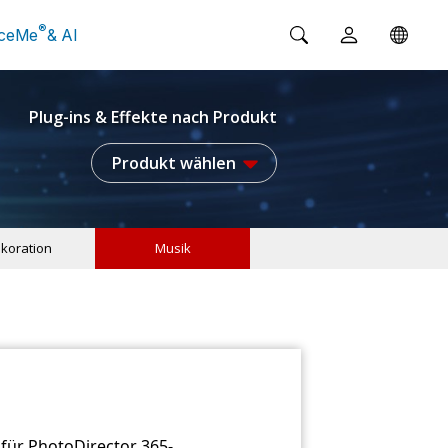
®
ceMe
& AI
Plug-ins & Effekte nach Produkt
Produkt wählen
koration
Musik
für PhotoDirector 365-