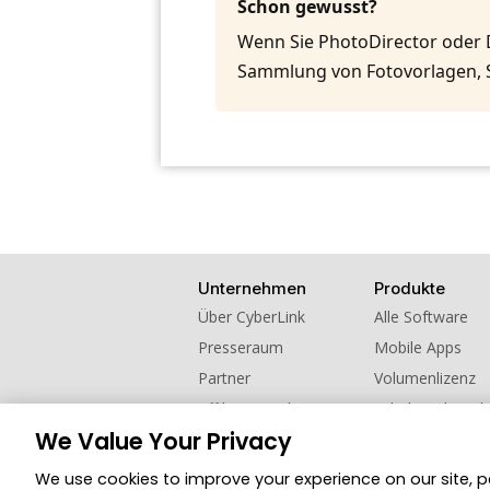
Schon gewusst?
Wenn Sie PhotoDirector oder 
Sammlung von Fotovorlagen, 
Unternehmen
Produkte
Über CyberLink
Alle Software
Presseraum
Mobile Apps
Partner
Volumenlizenz
Affiliate werden
Schul- und Hoch
We Value Your Privacy
Kontaktieren Sie uns
Empfehlen Sie u
We use cookies to improve your experience on our site, 