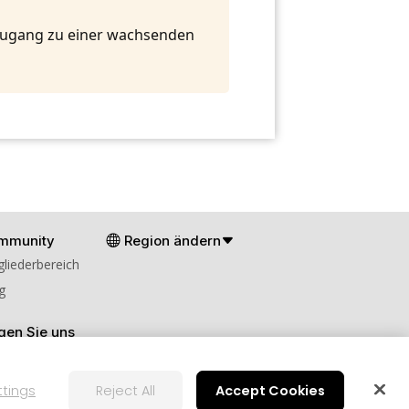
 Zugang zu einer wachsenden
mmunity
Region ändern
gliederbereich
g
gen Sie uns
ttings
Reject All
Accept Cookies
en
Cookies-Einstellungen