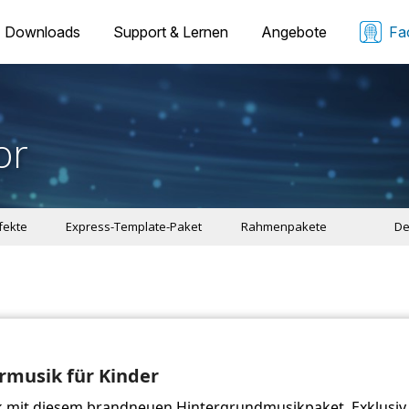
Downloads
Support & Lernen
Angebote
Fa
or
ffekte
Express-Template-Paket
Rahmenpakete
De
rmusik für Kinder
k mit diesem brandneuen Hintergrundmusikpaket. Exklusiv 