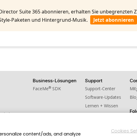
Director Suite 365 abonnieren, erhalten Sie unbegrenzten
Style-Paketen und Hintergrund-Musik.
Jetzt abonnieren
Business-Lösungen
Support
Co
®
FaceMe
SDK
Support-Center
Mit
Software-Updates
Blo
Lernen + Wissen
Fol
schulversion
ns weiter!
Cookies Se
personalize content/ads, and analyze
Datenschutzerklärung
Impressum
Nutzungsbedingung