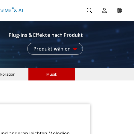
®
ceMe
& AI
Plug-ins & Effekte nach Produkt
Produkt wählen
koration
Musik
 und anderen leichten Melodien