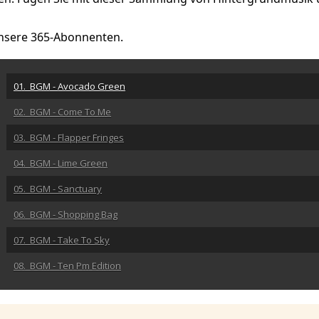
 unsere 365-Abonnenten.
01. BGM - Avocado Green
02. BGM - Come To Me
03. BGM - Flapper Fringes
04. BGM - Lime Green
05. BGM - Sanctuary
06. BGM - Shopping Bag
07. BGM - Take To Sky
08. BGM - Ten Pm Edition
09. BGM - Urgent Bulletin
10. BGM - William Tell Over