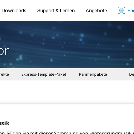
Downloads
Support & Lernen
Angebote
Fa
or
ffekte
Express-Template-Paket
Rahmenpakete
De
usik
kten. Fügen Sie mit dieser Sammlung von Hintergrundmusik