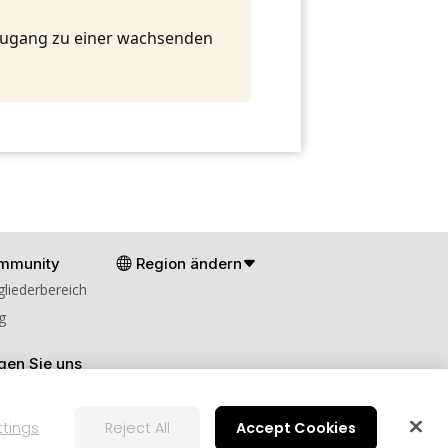
 Zugang zu einer wachsenden
mmunity
Region ändern
gliederbereich
g
gen Sie uns
ttings
Reject All
Accept Cookies
en
Cookies-Einstellungen