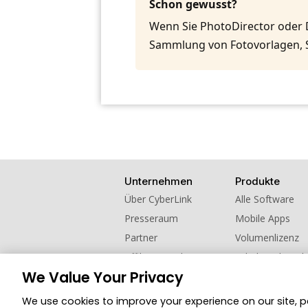
Schon gewusst?
Wenn Sie PhotoDirector oder 
Sammlung von Fotovorlagen, 
Unternehmen
Produkte
Über CyberLink
Alle Software
Presseraum
Mobile Apps
Partner
Volumenlizenz
Affiliate werden
Schul- und Hoch
We Value Your Privacy
Kontaktieren Sie uns
Empfehlen Sie u
We use cookies to improve your experience on our site, 