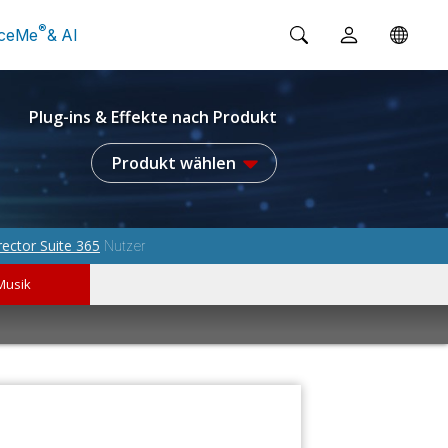
®
ceMe
& AI
Plug-ins & Effekte nach Produkt
Produkt wählen
rector Suite 365
Nutzer
Musik