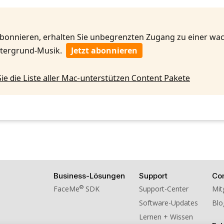
10. BGM - William Tell Over
abonnieren, erhalten Sie unbegrenzten Zugang zu einer w
intergrund-Musik.
Jetzt abonnieren
Sie die Liste aller Mac-unterstützen Content Pakete
Business-Lösungen
Support
Co
®
FaceMe
SDK
Support-Center
Mit
Software-Updates
Blo
Lernen + Wissen