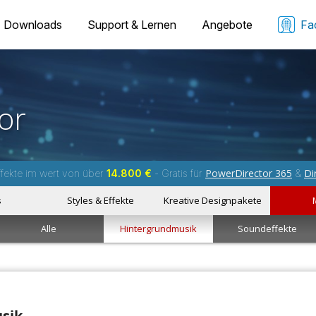
Downloads
Support & Lernen
Angebote
Fa
or
PowerDirector 365
Di
fekte im wert von über
14.800 €
- Gratis für
&
s
Styles & Effekte
Kreative Designpakete
Alle
Hintergrundmusik
Soundeffekte
usik