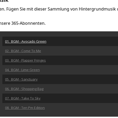
kten. Fügen Sie mit dieser Sammlung von Hintergrundmusik
 unsere 365-Abonnenten.
01. BGM - Avocado Green
02. BGM - Come To Me
03. BGM - Flapper Fringes
04. BGM - Lime Green
05. BGM - Sanctuary
06. BGM - Shopping Bag
07. BGM - Take To Sky
08. BGM - Ten Pm Edition
09. BGM - Urgent Bulletin