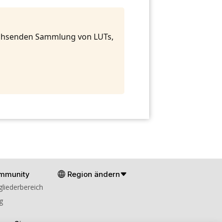
achsenden Sammlung von LUTs,
mmunity
Region ändern
gliederbereich
g