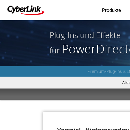
Produkte
Plug-Ins und Effekte
PowerDirect
für
Premium-Plug-ins & Ef
Alle
Vorspiel - Hintergrundm