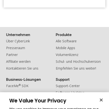
16. Sound Effect - Train Whistle
Reverberant High Long
17. Sound Effect - Train Whistle
Reverberant Low Long
18. Sound Effect - Whistle Long Down
Unternehmen
Produkte
19. Sound Effect - Whistle Long Up
Über CyberLink
Alle Software
20. Sound Effect - Whistle Spin
Presseraum
Mobile Apps
Partner
Volumenlizenz
Affiliate werden
Schul- und Hochschulversion
Kontaktieren Sie uns
Empfehlen Sie uns weiter!
Business-Lösungen
Support
®
FaceMe
SDK
Support-Center
Software-Updates
We Value Your Privacy
Lernen + Wissen