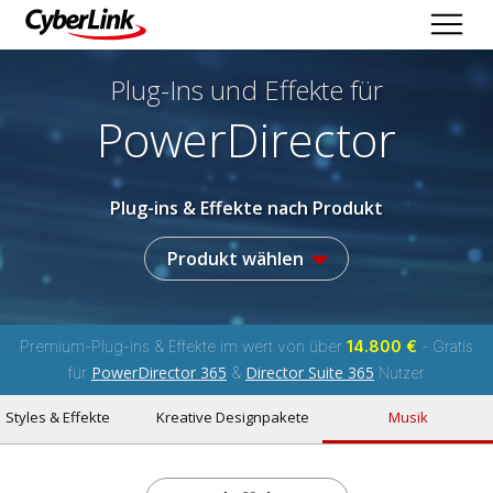
Plug-Ins und Effekte
für
PowerDirector
Plug-ins & Effekte nach Produkt
Produkt wählen
Premium-Plug-ins & Effekte im wert von über
14.800 €
- Gratis
PowerDirector 365
Director Suite 365
für
&
Nutzer
Styles & Effekte
Kreative Designpakete
Musik