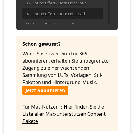
06. Sound Effect - Horn Hoot Loud
07. Sound Effect - Horn Hoot Sad
08. Sound Effect - Mouth Glug
09. Sound Effect - Mouth Kiss Squeak
Long
Schon gewusst?
10. Sound Effect - Spin Down Synthetic
Wenn Sie PowerDirector 365
abonnieren, erhalten Sie unbegrenzten
11. Sound Effect - Sunlite Horn Squeak
Hard Sequence
Zugang zu einer wachsenden
Sammlung von LUTs, Vorlagen, Stil-
12. Sound Effect - Sunlite Horn Squeak
Paketen und Hintergrund-Musik.
Hard Singles
Jetzt abonnieren
13. Sound Effect - Sunlite Horn Squeak
Short
Für Mac-Nutzer ：
Hier finden Sie die
14. Sound Effect - Thunderer Whistle
Plastic Blow Hard
Liste aller Mac-unterstützen Content
Pakete
15. Sound Effect - Toy Horn Trumpet Bird
Long