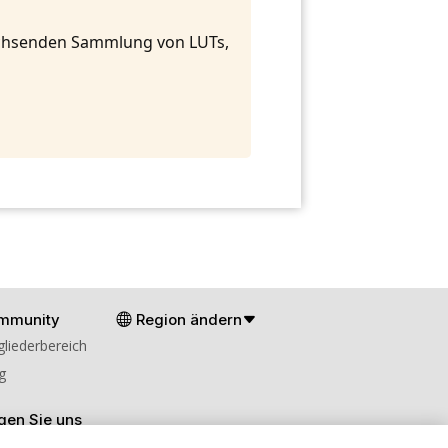
achsenden Sammlung von LUTs,
mmunity
Region ändern
gliederbereich
g
gen Sie uns