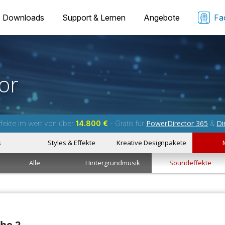
Downloads
Support & Lernen
Angebote
Fa
or
PowerDirector 365
Di
fekte im wert von über
14.800 €
- Gratis für
&
s
Styles & Effekte
Kreative Designpakete
Alle
Hintergrundmusik
Soundeffekte
che 2