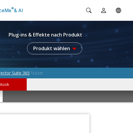
®
ceMe
& AI
Plug-ins & Effekte nach Produkt
Produkt wählen
rector Suite 365
Nutzer
Musik