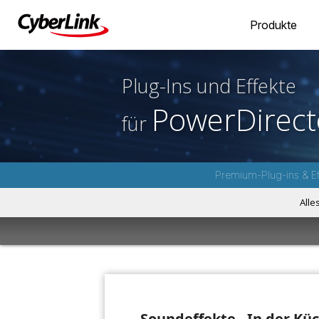
Produkte
Plug-Ins und Effekte
PowerDirect
für
Premium-Plug-ins & Ef
Alle
Soundeffekte - In der Kü