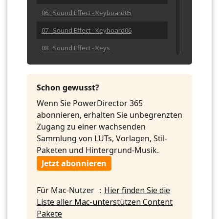
06. Sound Effect - Keyboard05
07. Sound Effect - Keyboard06
08. Sound Effect - Keys
09. Sound Effect - Pen Clicking
10. Sound Effect - Pencil Writing
Schon gewusst?
11. Sound Effect - Rulertwang03
Wenn Sie PowerDirector 365
abonnieren, erhalten Sie unbegrenzten
12. Sound Effect - Rulertwang04
Zugang zu einer wachsenden
13. Sound Effect - Rulertwang05
Sammlung von LUTs, Vorlagen, Stil-
Paketen und Hintergrund-Musik.
14. Sound Effect - Scissors
Jetzt abonnieren
15. Sound Effect - Snip 01
16. Sound Effect - Snip 02
Für Mac-Nutzer ：
Hier finden Sie die
Liste aller Mac-unterstützen Content
17. Sound Effect - Stapler
Pakete