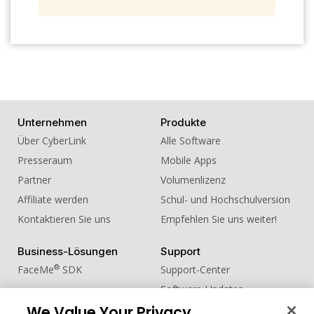
18. Sound Effect - Sticky Tape 01
19. Sound Effect - Sticky Tape 02
20. Sound Effect - Telephone
Unternehmen
Produkte
Über CyberLink
Alle Software
Presseraum
Mobile Apps
Partner
Volumenlizenz
Affiliate werden
Schul- und Hochschulversion
Kontaktieren Sie uns
Empfehlen Sie uns weiter!
Business-Lösungen
Support
®
FaceMe
SDK
Support-Center
Software-Updates
We Value Your Privacy
Lernen + Wissen