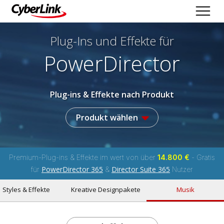
Plug-Ins und Effekte
für
PowerDirector
Plug-ins & Effekte nach Produkt
Produkt wählen
Premium-Plug-ins & Effekte im wert von über
14.800 €
- Gratis
PowerDirector 365
Director Suite 365
für
&
Nutzer
Styles & Effekte
Kreative Designpakete
Musik