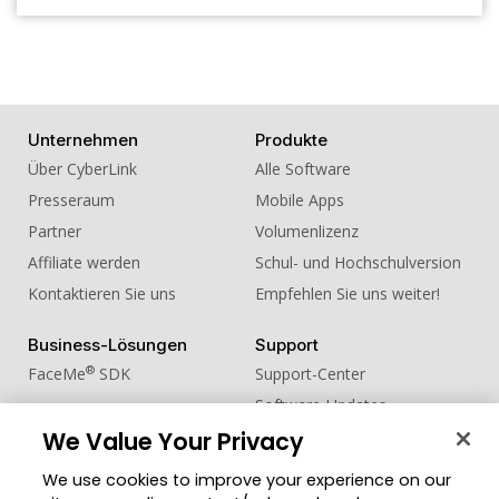
Unternehmen
Produkte
Über CyberLink
Alle Software
Presseraum
Mobile Apps
Partner
Volumenlizenz
Affiliate werden
Schul- und Hochschulversion
Kontaktieren Sie uns
Empfehlen Sie uns weiter!
Business-Lösungen
Support
®
FaceMe
SDK
Support-Center
Software-Updates
Lernen + Wissen
We Value Your Privacy
We use cookies to improve your experience on our
Community
Region ändern