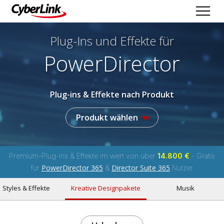
Plug-Ins und Effekte
für
PowerDirector
Plug-ins & Effekte nach Produkt
Produkt wählen
Premium-Plug-ins & Effekte im wert von über
14.800 €
- Gratis
PowerDirector 365
Director Suite 365
für
&
Nutzer
Styles & Effekte
Kreative Designpakete
Musik