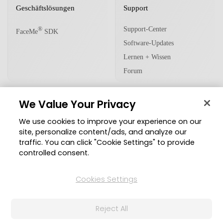
Geschäftslösungen
Support
Support-Center
®
FaceMe
SDK
Software-Updates
Lernen + Wissen
Forum
We Value Your Privacy
Community
We use cookies to improve your experience on our
Mitgliederbereich
site, personalize content/ads, and analyze our
traffic. You can click "Cookie Settings" to provide
Blog
controlled consent.
Folgen Sie uns
Cookies Settings
Reject All
© 2026 CyberLink Corp. Alle Rechte vorbehalten.