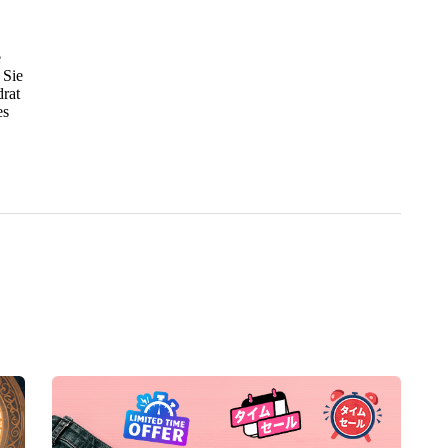
e
 Sie
drat
es