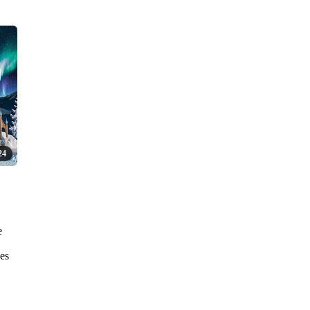
24
e
es