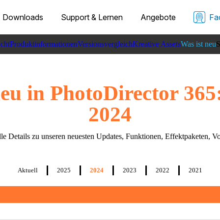
Downloads
Support & Lernen
Angebote
Fa
cht
Produktinformationen
Versionsvergleich
Kreative Assets
Was ist neu
S
neu in PhotoDirector 365
2024
alle Details zu unseren neuesten Updates, Funktionen, Effektpaketen, V
Aktuell
2025
2024
2023
2022
2021