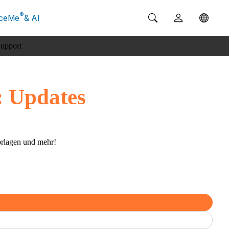
®
ceMe
& AI
upport
Lernen
Systemanforderungen
: Updates
orlagen und mehr!