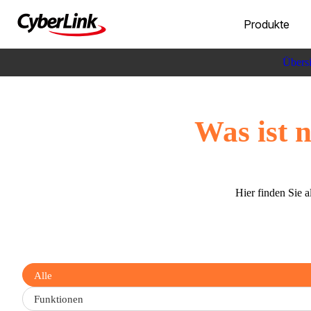
Produkte
Übersi
Was ist 
Hier finden Sie 
Filter
Alle
updates
by
Funktionen
type