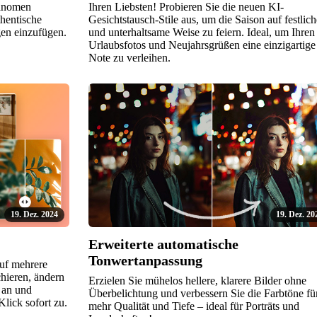
hänomen
Ihren Liebsten! Probieren Sie die neuen KI-
thentische
Gesichtstausch-Stile aus, um die Saison auf festlich
gen einzufügen.
und unterhaltsame Weise zu feiern. Ideal, um Ihren
Urlaubsfotos und Neujahrsgrüßen eine einzigartige
Note zu verleihen.
19. Dez. 2024
19. Dez. 20
Erweiterte automatische
Tonwertanpassung
uf mehrere
chieren, ändern
Erzielen Sie mühelos hellere, klarere Bilder ohne
 an und
Überbelichtung und verbessern Sie die Farbtöne fü
Klick sofort zu.
mehr Qualität und Tiefe – ideal für Porträts und