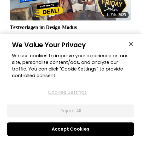
1. Feb. 2025
Textvorlagen im Design-Modus
Im Design-Modus stehen Ihnen jetzt zahlreiche Textvorlagen
zur Verfügung, die Ihren kreativen Workflow effizienter
We Value Your Privacy
machen.
We use cookies to improve your experience on our
site, personalize content/ads, and analyze our
traffic. You can click "Cookie Settings" to provide
controlled consent.
Cookies Settings
Reject All
1. Feb. 2025
Accept Cookies
Schnellaktionen