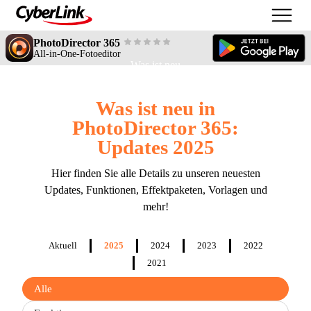
PhotoDirector 365
All-in-One-Fotoeditor
Was ist neu
Was ist neu in
PhotoDirector 365:
Updates 2025
Hier finden Sie alle Details zu unseren neuesten
Updates, Funktionen, Effektpaketen, Vorlagen und
mehr!
Aktuell
2025
2024
2023
2022
2021
Filter
Alle
updates
by