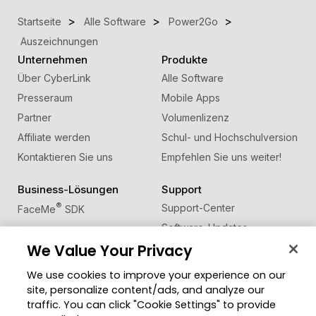
Startseite
Alle Software
Power2Go
Auszeichnungen
Unternehmen
Produkte
Über CyberLink
Alle Software
Presseraum
Mobile Apps
Partner
Volumenlizenz
Affiliate werden
Schul- und Hochschulversion
Kontaktieren Sie uns
Empfehlen Sie uns weiter!
Business-Lösungen
Support
®
Support-Center
FaceMe
SDK
Software-Updates
We Value Your Privacy
Lernen + Wissen
We use cookies to improve your experience on our
Community
Region ändern
site, personalize content/ads, and analyze our
Mitgliederbereich
traffic. You can click "Cookie Settings" to provide