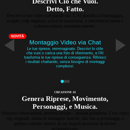
Descrivi Ciò che Vuoi.
Detto, Fatto.
Descrivi il tuo video con parole tue. L'AI pianifica il montaggio,
sceglie i clip migliori, scrive la narrazione, e sincronizza suoni e
colonna sonora automaticamente.
NOVITÀ
Montaggio Video via Chat
Le tue riprese, reimmaginate. Descrivi lo stile
che vuoi o carica una foto di riferimento, e l'AI
trasforma le tue riprese di conseguenza. Rifinisci
i risultati chattando, senza bisogno di montaggi
complessi.
CREAZIONE AI
Genera Riprese, Movimento,
Personaggi​, e Musica.
Nessuna videocamera, nessuna troupe... nessun problema. Crea video
clip originali, anima le immagini statiche, dai vita a personaggi, e
genera colonne sonore, in un singolo processo di lavoro
personalizzato.