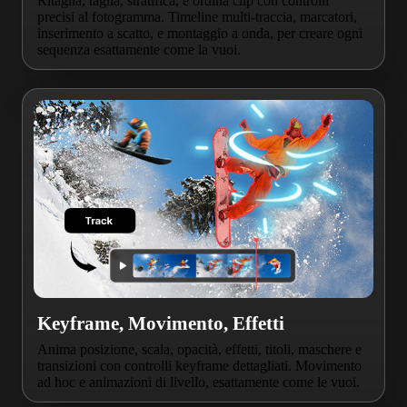
Ritaglia, taglia, stratifica, e ordina clip con controlli
precisi al fotogramma. Timeline multi-traccia, marcatori,
inserimento a scatto, e montaggio a onda, per creare ogni
sequenza esattamente come la vuoi.
Keyframe, Movimento, Effetti
Anima posizione, scala, opacità, effetti, titoli, maschere e
transizioni con controlli keyframe dettagliati. Movimento
ad hoc e animazioni di livello, esattamente come le vuoi.