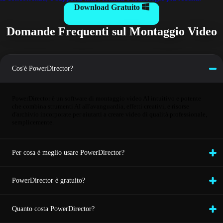
Download Gratuito
Domande Frequenti sul Montaggio Video
Cos'è PowerDirector?
PowerDirector è un software di montaggio video AI intuitivo e potente
che combina strumenti AI all'avanguardia, effetti creativi, e risorse
d'archivio incorporate per aiutarti a creare video di qualità professionale,
semplicemente.
Per cosa è meglio usare PowerDirector?
PowerDirector è gratuito?
Quanto costa PowerDirector?