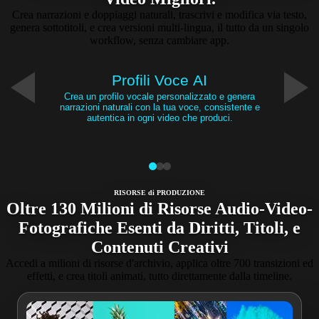
Crea narrazioni e doppiaggi naturali, trascrivi e modifica via testo,
genera sottotitoli, e crea versioni multi-lingua, il tutto da un singolo
workflow, senza cambiare app.
Profili Voce AI
Crea un profilo vocale personalizzato e genera
narrazioni naturali con la tua voce, consistente e
autentica in ogni video che produci.
RISORSE di PRODUZIONE
Oltre 130 Milioni di Risorse Audio-Video-
Fotografiche Esenti da Diritti, Titoli, e
Contenuti Creativi
Accedi a milioni di risorse d'archivio, applica oltre 700 transizioni ed
effetti, e crea titoli animati, tutto direttamente dalla timeline.​