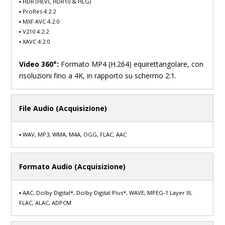
▪ HDR (HEVC HDR10 & HLG)
▪ ProRes 4:2:2
▪ MXF AVC 4:2:0
▪ V210 4:2:2
▪ XAVC 4:2:0
Video 360°:
Formato MP4 (H.264) equirettangolare, con
risoluzioni fino a 4K, in rapporto su schermo 2:1.
File Audio (Acquisizione)
▪ WAV, MP3, WMA, M4A, OGG, FLAC, AAC
Formato Audio (Acquisizione)
▪ AAC, Dolby Digital*, Dolby Digital Plus*, WAVE, MPEG-1 Layer III,
FLAC, ALAC, ADPCM