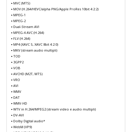
▪ MVC (MTS)
▪ MOV (H.264/HEVC/alpha PNG/Apple ProRes 10bit 4:2:2)
▪ MPEG-1
▪ MPEG-2
▪ Dual-Stream AVI
▪ MPEG-4 AVC (H.264)
▪ FLV (H.264)
▪ MP4 (XAVC S, XAVC 8bit 4:2:0)
▪ MKV (stream audio multipli)
▪ TOD
▪ 3GPP2
▪ VOB
▪ AVCHD (M2T, MTS)
▪ VRO
▪ AVI
▪ WMV
▪ DAT
▪ WMV-HD
▪ WTV in H.264/MPEG2 (stream video e audio multipli)
▪ DV-AVI
▪ Dolby Digital audio*
▪ WebM (VP9)