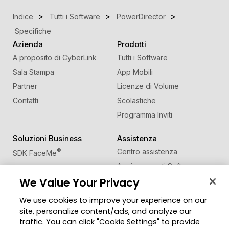
Indice
Tutti i Software
PowerDirector
Specifiche
Azienda
Prodotti
A proposito di CyberLink
Tutti i Software
Sala Stampa
App Mobili
Partner
Licenze di Volume
Contatti
Scolastiche
Programma Inviti
Soluzioni Business
Assistenza
®
Centro assistenza
SDK FaceMe
Aggiornamenti Software
We Value Your Privacy
Centro Apprendimento
We use cookies to improve your experience on our
Comunità
Cambia regione
site, personalize content/ads, and analyze our
Zona Utenti
traffic. You can click "Cookie Settings" to provide