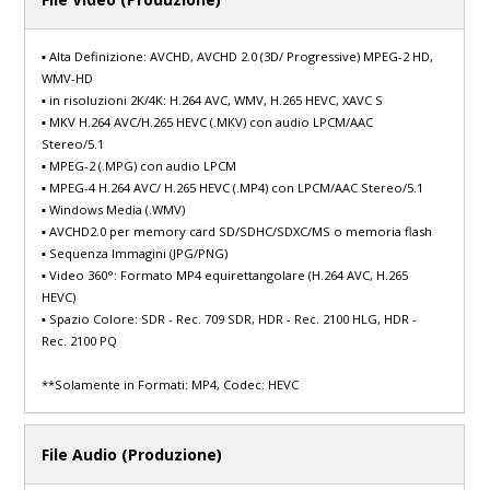
▪ Alta Definizione: AVCHD, AVCHD 2.0 (3D/ Progressive) MPEG-2 HD,
WMV-HD
▪ in risoluzioni 2K/4K: H.264 AVC, WMV, H.265 HEVC, XAVC S
▪ MKV H.264 AVC/H.265 HEVC (.MKV) con audio LPCM/AAC
Stereo/5.1
▪ MPEG-2 (.MPG) con audio LPCM
▪ MPEG-4 H.264 AVC/ H.265 HEVC (.MP4) con LPCM/AAC Stereo/5.1
▪ Windows Media (.WMV)
▪ AVCHD2.0 per memory card SD/SDHC/SDXC/MS o memoria flash
▪ Sequenza Immagini (JPG/PNG)
▪ Video 360°: Formato MP4 equirettangolare (H.264 AVC, H.265
HEVC)
▪ Spazio Colore: SDR - Rec. 709 SDR, HDR - Rec. 2100 HLG, HDR -
Rec. 2100 PQ
**Solamente in Formati: MP4, Codec: HEVC
File Audio (Produzione)