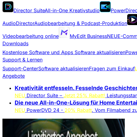
Director Suite
All-in-One Kreativstudio
PowerDirec
AudioDirector
Audiobearbeitung & Podcast-Produktion
Videobearbeitung online
MyEdit Business
NEU
E-Comme
Downloads
Kostenlose Software und Apps
Software aktualisieren
Powe
Support & Lernen
Support-Center
Software aktualisieren
Fragen zum Einkauf
Angebote
Kreativität entfesseln. Fesselnde Geschichte
NEU
Director Suite –
Jetzt 25% Rabatt!
Leistungsstar
Die neue All-in-One-Lösung für Home Entertai
NEU
PowerDVD 24 -
20% Rabatt
. Vom Filmabend zu