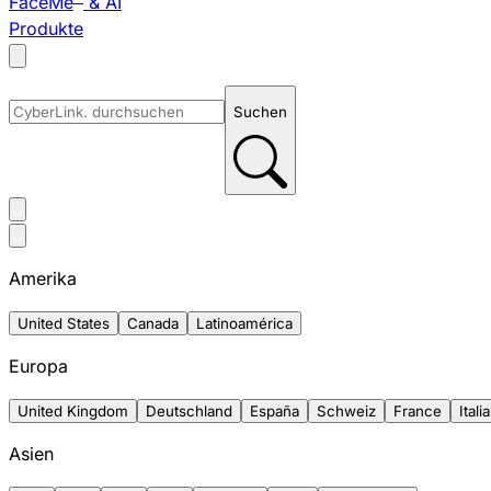
FaceMe
& AI
Produkte
Suchen
Amerika
United States
Canada
Latinoamérica
Europa
United Kingdom
Deutschland
España
Schweiz
France
Italia
Asien