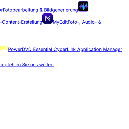
or
Fotobearbeitung & Bildgenerierung
-Content-Erstellung
MyEdit
Foto-, Audio- &
NEU
PowerDVD Essential
CyberLink Application Manager
mpfehlen Sie uns weiter!