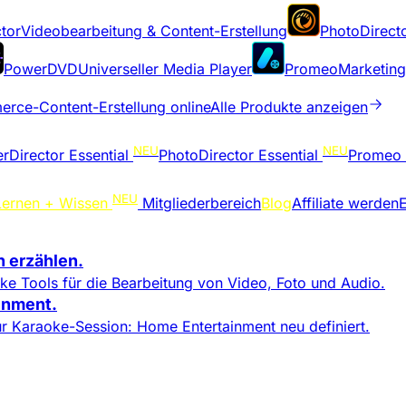
tor
Videobearbeitung & Content-Erstellung
PhotoDirect
PowerDVD
Universeller Media Player
Promeo
Marketing
rce-Content-Erstellung online
Alle Produkte anzeigen
NEU
NEU
rDirector Essential
PhotoDirector Essential
Promeo
NEU
Lernen + Wissen
Mitgliederbereich
Blog
Affiliate werden
E
n erzählen.
ke Tools für die Bearbeitung von Video, Foto und Audio.
nment.​
r Karaoke-Session: Home Entertainment neu definiert.