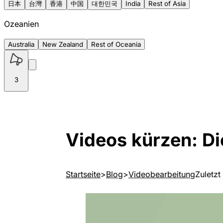
日本
台灣
香港
中国
대한민국
India
Rest of Asia
Ozeanien
Australia
New Zealand
Rest of Oceania
3
Videos kürzen: D
Startseite
Blog
Videobearbeitung
Zuletzt