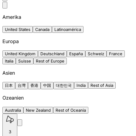
Amerika
United States
Canada
Latinoamérica
Europa
United Kingdom
Deutschland
España
Schweiz
France
Italia
Suisse
Rest of Europe
Asien
日本
台灣
香港
中国
대한민국
India
Rest of Asia
Ozeanien
Australia
New Zealand
Rest of Oceania
3