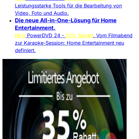
Leistungsstarke Tools für die Bearbeitung von
Video, Foto und Audio.
Die neue All-in-One-Lösung für Home
Entertainment.​
NEU
PowerDVD 24 -
20% Rabatt
. Vom Filmabend
zur Karaoke-Session: Home Entertainment neu
definiert.