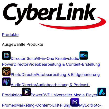
Produkte
Ausgewählte Produkte
Director Suite
All-in-One Kreativstudio
PowerDirector
Videobearbeitung & Content-Erstellung
PhotoDirector
Fotobearbeitung & Bildgenerierung
AudioDirector
Audiobearbeitung & Podcast-
Produktion
PowerDVD
Universeller Media Player
Promeo
Marketing-Content-Erstellung
MyEdit
Foto-,