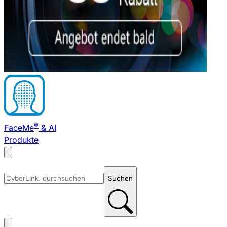
®
FaceMe
& AI
Produkte
Suchen