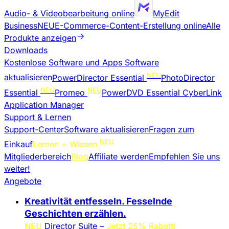
Audio- & Videobearbeitung online
MyEdit
Business
NEU
E-Commerce-Content-Erstellung online
Alle
Produkte anzeigen
Downloads
Kostenlose Software und Apps
Software
NEU
aktualisieren
PowerDirector Essential
PhotoDirector
NEU
NEU
Essential
Promeo
PowerDVD Essential
CyberLink
Application Manager
Support & Lernen
Support-Center
Software aktualisieren
Fragen zum
NEU
Einkauf
Lernen + Wissen
Mitgliederbereich
Blog
Affiliate werden
Empfehlen Sie uns
weiter!
Angebote
Kreativität entfesseln. Fesselnde
Geschichten erzählen.
NEU
Director Suite –
Jetzt 25% Rabatt!