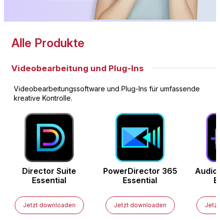
Alle Produkte
Videobearbeitung und Plug-Ins
Videobearbeitungssoftware und Plug-Ins für umfassende
kreative Kontrolle.
Director Suite
PowerDirector
365
Audio
Essential
Essential
E
Jetzt downloaden
Jetzt downloaden
Jetz