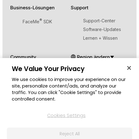
Business-Lösungen
Support
®
Support-Center
FaceMe
SDK
Software-Updates
Lernen + Wissen
Community
Region ändern
We Value Your Privacy
Mitgliederbereich
Blog
We use cookies to improve your experience on our
site, personalize content/ads, and analyze our
traffic. You can click "Cookie Settings" to provide
Folgen Sie uns
controlled consent.
Cookies Settings
© 2026 CyberLink Corp. Alle Rechte vorbehalten.
Reject All