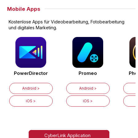
Mobile Apps
Kostenlose Apps für Videobearbeitung, Fotobearbeitung
und digitales Marketing.
PowerDirector
Promeo
Pho
Android >
Android >
iOS >
iOS >
CyberLink Application