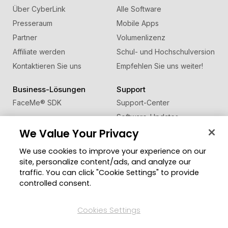
Über CyberLink
Alle Software
Presseraum
Mobile Apps
Partner
Volumenlizenz
Affiliate werden
Schul- und Hochschulversion
Kontaktieren Sie uns
Empfehlen Sie uns weiter!
Business-Lösungen
Support
FaceMe
®
SDK
Support-Center
Software-Updates
We Value Your Privacy
Lernen + Wissen
We use cookies to improve your experience on our
Community
Region ändern
site, personalize content/ads, and analyze our
Mitgliederbereich
traffic. You can click "Cookie Settings" to provide
Blog
controlled consent.
Folgen Sie uns
Cookies Settings