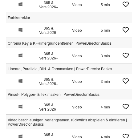
365 &
Video
5 min
Vers.2026+
Farbkorrektur
365 &
Video
5 min
Vers.2026+
Chroma Key & KI-Hintergrundentferner | PowerDirector Basics
365 &
Video
3 min
Vers.2026+
Lineare, Parallele, Bild- & Formmasken | PowerDirector Basics
365 &
Video
3 min
Vers.2026+
Pinsel-, Polygon- & Textmasken | PowerDirector Basics
365 &
Video
4 min
Vers.2026+
Video beschleunigen, verlangsamen, rückwärts abspielen & einfrieren |
PowerDirector Basics
365 &
Video
4 min