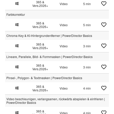
365 &
Video
5 min
Vers.2026+
Farbkorrektur
365 &
Video
5 min
Vers.2026+
Chroma Key & KI-Hintergrundentferner | PowerDirector Basics
365 &
Video
3 min
Vers.2026+
Lineare, Parallele, Bild- & Formmasken | PowerDirector Basics
365 &
Video
3 min
Vers.2026+
Pinsel-, Polygon- & Textmasken | PowerDirector Basics
365 &
Video
4 min
Vers.2026+
Video beschleunigen, verlangsamen, rückwärts abspielen & einfrieren |
PowerDirector Basics
365 &
Video
4 min