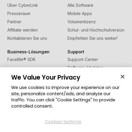
Über CyberLink
Alle Software
Presseraum
Mobile Apps
Partner
Volumenlizenz
Affiliate werden
Schul- und Hochschulversion
Kontaktieren Sie uns
Empfehlen Sie uns weiter!
Business-Lösungen
Support
FaceMe
®
SDK
Support-Center
Software-Updates
We Value Your Privacy
Lernen + Wissen
We use cookies to improve your experience on our
Community
Region ändern
site, personalize content/ads, and analyze our
Mitgliederbereich
traffic. You can click "Cookie Settings" to provide
Blog
controlled consent.
Folgen Sie uns
Cookies Settings