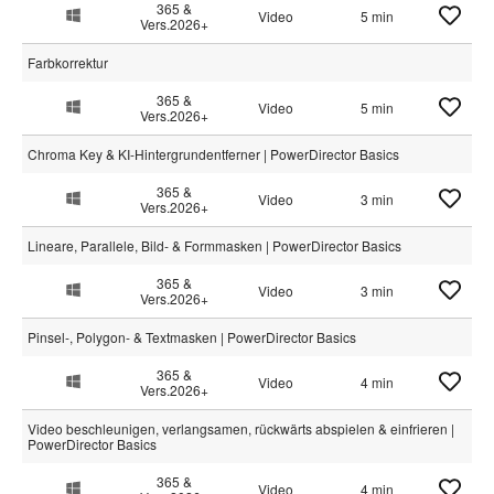
365 &
Video
5 min
Vers.2026+
Farbkorrektur
365 &
Video
5 min
Vers.2026+
Chroma Key & KI-Hintergrundentferner | PowerDirector Basics
365 &
Video
3 min
Vers.2026+
Lineare, Parallele, Bild- & Formmasken | PowerDirector Basics
365 &
Video
3 min
Vers.2026+
Pinsel-, Polygon- & Textmasken | PowerDirector Basics
365 &
Video
4 min
Vers.2026+
Video beschleunigen, verlangsamen, rückwärts abspielen & einfrieren |
PowerDirector Basics
365 &
Video
4 min