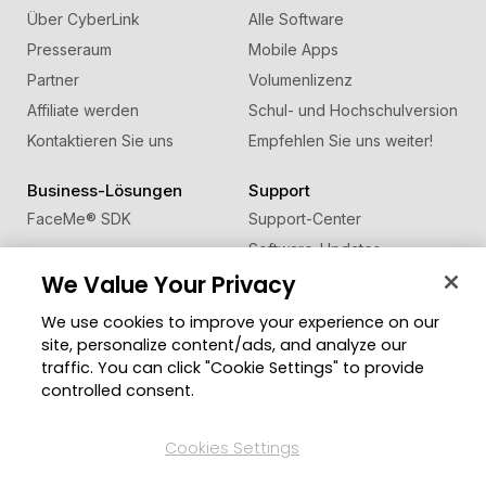
Über CyberLink
Alle Software
Presseraum
Mobile Apps
Partner
Volumenlizenz
Affiliate werden
Schul- und Hochschulversion
Kontaktieren Sie uns
Empfehlen Sie uns weiter!
Business-Lösungen
Support
FaceMe
®
SDK
Support-Center
Software-Updates
We Value Your Privacy
Lernen + Wissen
We use cookies to improve your experience on our
Community
Region ändern
site, personalize content/ads, and analyze our
Mitgliederbereich
traffic. You can click "Cookie Settings" to provide
Blog
controlled consent.
Folgen Sie uns
Cookies Settings