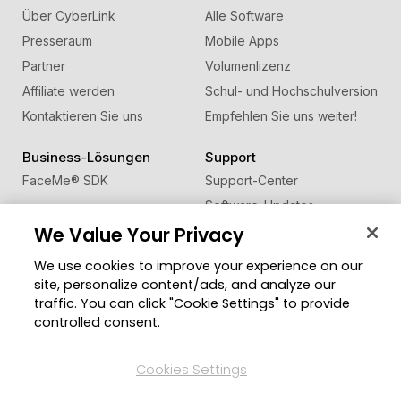
Über CyberLink
Alle Software
Presseraum
Mobile Apps
Partner
Volumenlizenz
Affiliate werden
Schul- und Hochschulversion
Kontaktieren Sie uns
Empfehlen Sie uns weiter!
Business-Lösungen
Support
FaceMe
®
SDK
Support-Center
Software-Updates
We Value Your Privacy
Lernen + Wissen
We use cookies to improve your experience on our
Community
Region ändern
site, personalize content/ads, and analyze our
Mitgliederbereich
traffic. You can click "Cookie Settings" to provide
Blog
controlled consent.
Folgen Sie uns
Cookies Settings