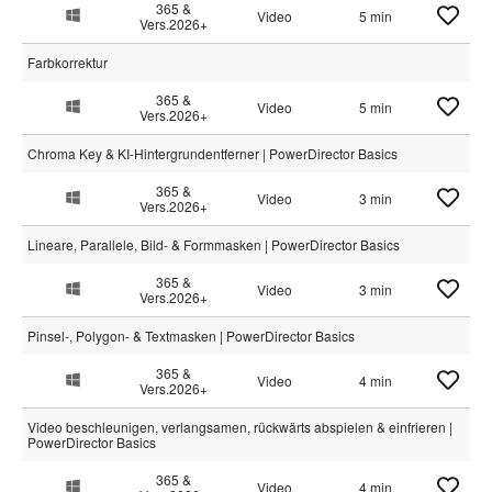
365 &
Video
5 min
Vers.2026+
Farbkorrektur
365 &
Video
5 min
Vers.2026+
Chroma Key & KI-Hintergrundentferner | PowerDirector Basics
365 &
Video
3 min
Vers.2026+
Lineare, Parallele, Bild- & Formmasken | PowerDirector Basics
365 &
Video
3 min
Vers.2026+
Pinsel-, Polygon- & Textmasken | PowerDirector Basics
365 &
Video
4 min
Vers.2026+
Video beschleunigen, verlangsamen, rückwärts abspielen & einfrieren |
PowerDirector Basics
365 &
Video
4 min