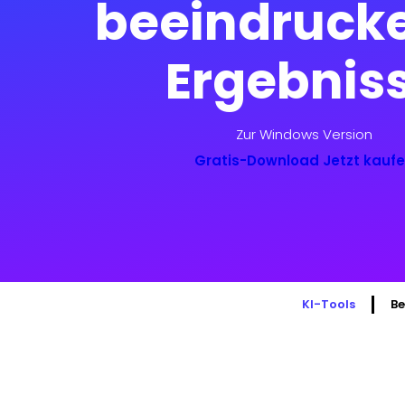
beeindruck
Ergebnis
Zur Windows Version
Gratis-Download
Jetzt kauf
KI-Tools
Be