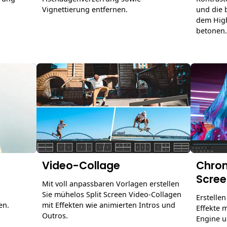
Vignettierung entfernen.
und die b
dem High
betonen.
Video-Collage
Chrom
Scree
Mit voll anpassbaren Vorlagen erstellen
Sie mühelos Split Screen Video-Collagen
Erstellen
en.
mit Effekten wie animierten Intros und
Effekte 
Outros.
Engine u