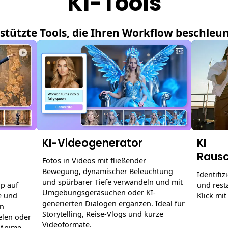
KI-Tools
stützte Tools, die Ihren Workflow beschleu
KI-Videogenerator
KI
Raus
Fotos in Videos mit fließender
Bewegung, dynamischer Beleuchtung
Identifi
und spürbarer Tiefe verwandeln und mit
p auf
und rest
Umgebungsgeräsuchen oder KI-
e und
Klick mi
generierten Dialogen ergänzen. Ideal für
in
Storytelling, Reise-Vlogs und kurze
elen oder
Videoformate.
 Anime-