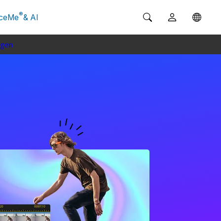
®
ceMe
& AI
ngen