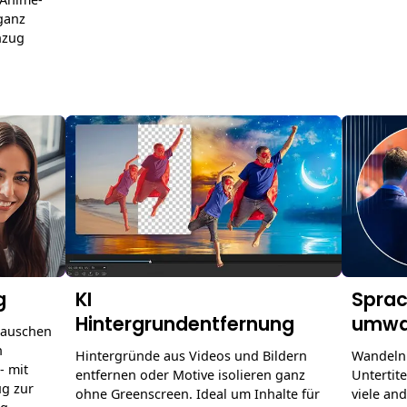
ganz
nzug
g
KI
Sprac
Hintergrundentfernung
umwa
rauschen
n
Hintergründe aus Videos und Bildern
Wandeln 
- mit
entfernen oder Motive isolieren ganz
Untertit
ug zur
ohne Greenscreen. Ideal um Inhalte für
viele an