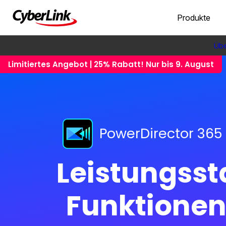
Produkte
Übe
Limitiertes Angebot | 25% Rabatt! Nur bis 9. August
PowerDirector 365
Leistungsst
Funktionen