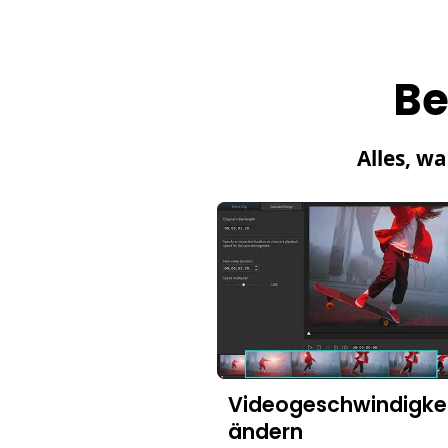
Be
Alles, w
Videogeschwindigke
ändern