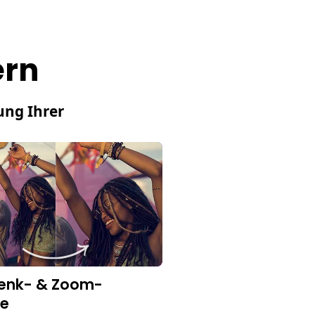
ern
ung Ihrer
enk- & Zoom-
te