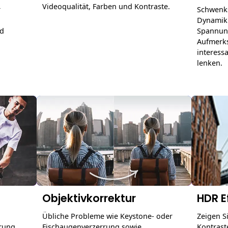
Videoqualität, Farben und Kontraste.
r
Schwenk
Dynamik
nd
Spannung
Aufmerks
interess
lenken.
Objektivkorrektur
HDR E
Übliche Probleme wie Keystone- oder
Zeigen S
erung
Fischaugenverzerrung sowie
Kontrast