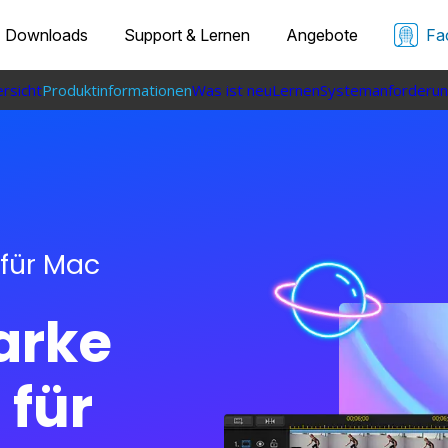
Downloads
Support & Lernen
Angebote
Fa
rsicht
Produktinformationen
Was ist neu
Lernen
Systemanforderu
 für Mac
arke
 für