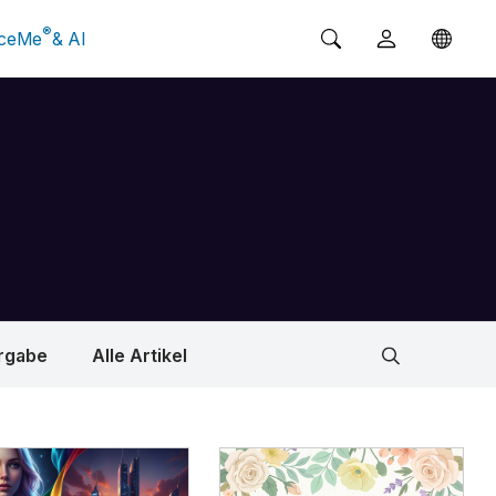
®
ceMe
& AI
rgabe
Alle Artikel