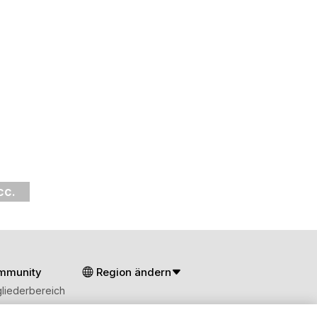
cc.
mmunity
Region ändern
gliederbereich
g