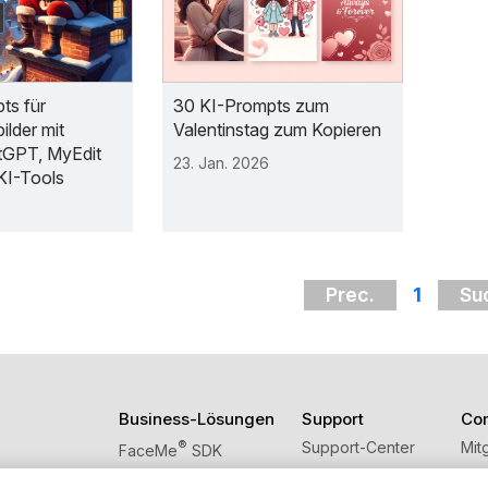
ts für
30 KI-Prompts zum
lder mit
Valentinstag zum Kopieren
tGPT, MyEdit
23. Jan. 2026
KI-Tools
Prec.
1
Su
Business-Lösungen
Support
Co
®
Support-Center
Mit
FaceMe
SDK
Software-Updates
Blo