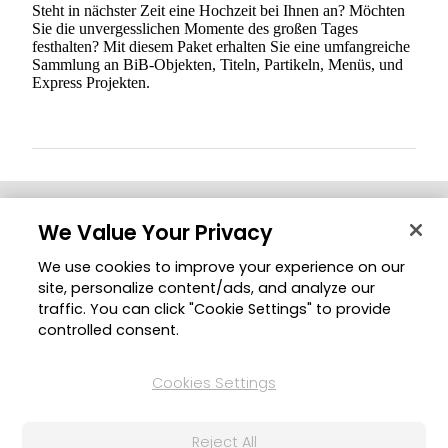
Steht in nächster Zeit eine Hochzeit bei Ihnen an? Möchten
Sie die unvergesslichen Momente des großen Tages
festhalten? Mit diesem Paket erhalten Sie eine umfangreiche
Sammlung an BiB-Objekten, Titeln, Partikeln, Menüs, und
Express Projekten.
Startseite
Alle Software
Director Suite
Was ist neu
We Value Your Privacy
We use cookies to improve your experience on our
site, personalize content/ads, and analyze our
Unternehmen
Produkte
traffic. You can click "Cookie Settings" to provide
controlled consent.
Über CyberLink
Alle Software
Presseraum
Mobile Apps
Cookies Settings
Partner
Volumenlizenz
Affiliate werden
Schul- und Hochschulversion
Reject All
Kontaktieren Sie uns
Empfehlen Sie uns weiter!