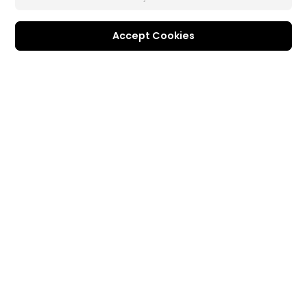
Accept Cookies
Geschäftslösungen
Support
Support-Center
®
FaceMe
SDK
Software-Updates
Lernen + Wissen
Community
Mitgliederbereich
Blog
Folgen Sie uns
© 2026 CyberLink Corp. Alle Rechte vorbehalten.