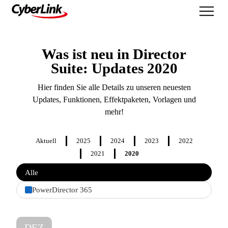
Was ist neu
Was ist neu in Director
Suite: Updates 2020
Hier finden Sie alle Details zu unseren neuesten
Updates, Funktionen, Effektpaketen, Vorlagen und
mehr!
Aktuell
2025
2024
2023
2022
2021
2020
Filter
Alle
features
by
PowerDirector 365
product
DEZ