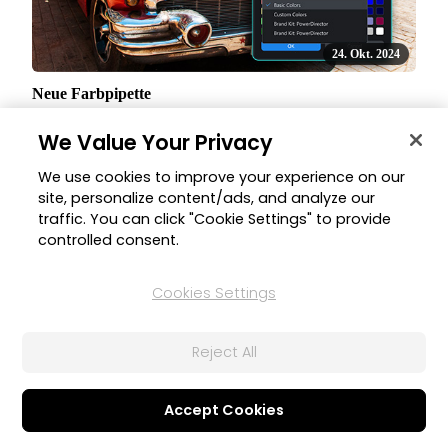
24. Okt. 2024
Neue Farbpipette
Farben hinzufügen, verwalten und anpassen mit der neuen
We Value Your Privacy
und verbesserten Farbpipette - Verwenden Sie sie mit dem
neuen Brand-Kit, um einheitliches Branding zu erzeugen.
We use cookies to improve your experience on our
site, personalize content/ads, and analyze our
traffic. You can click "Cookie Settings" to provide
controlled consent.
Trendige Content-Pakete
Cookies Settings
PowerDirector
Reject All
Accept Cookies