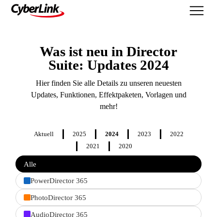
Was ist neu
Was ist neu in Director
Suite: Updates 2024
Hier finden Sie alle Details zu unseren neuesten
Updates, Funktionen, Effektpaketen, Vorlagen und
mehr!
Aktuell
2025
2024
2023
2022
2021
2020
Filter
Alle
features
by
PowerDirector 365
product
PhotoDirector 365
AudioDirector 365