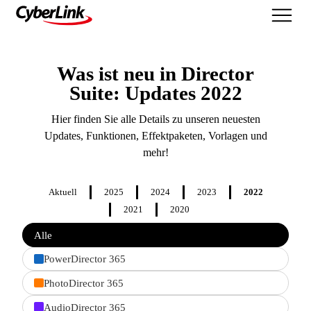
Was ist neu
Was ist neu in Director
Suite: Updates 2022
Hier finden Sie alle Details zu unseren neuesten
Updates, Funktionen, Effektpaketen, Vorlagen und
mehr!
Aktuell
2025
2024
2023
2022
2021
2020
Filter
Alle
features
by
PowerDirector 365
product
PhotoDirector 365
AudioDirector 365