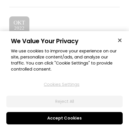
OKT
2022
We Value Your Privacy
Trendige Content-Pakete
We use cookies to improve your experience on our
site, personalize content/ads, and analyze our
PowerDirector
traffic. You can click "Cookie Settings" to provide
controlled consent.
Cookies Settings
Reject All
Accept Cookies
6. Okt. 2022