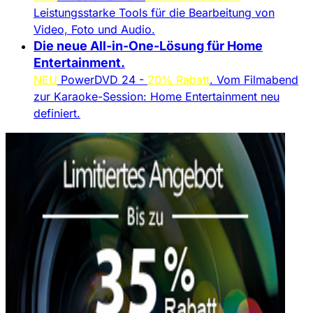
Leistungsstarke Tools für die Bearbeitung von
Video, Foto und Audio.
Die neue All-in-One-Lösung für Home
Entertainment.​
NEU
PowerDVD 24 -
20% Rabatt
. Vom Filmabend
zur Karaoke-Session: Home Entertainment neu
definiert.