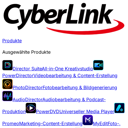
Produkte
Ausgewählte Produkte
Director Suite
All-in-One Kreativstudio
PowerDirector
Videobearbeitung & Content-Erstellung
PhotoDirector
Fotobearbeitung & Bildgenerierung
AudioDirector
Audiobearbeitung & Podcast-
Produktion
PowerDVD
Universeller Media Player
Promeo
Marketing-Content-Erstellung
MyEdit
Foto-,