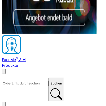
®
FaceMe
& AI
Produkte
Suchen