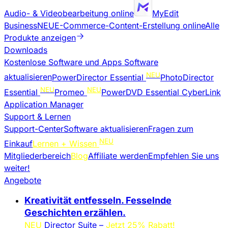
Audio- & Videobearbeitung online
MyEdit
Business
NEU
E-Commerce-Content-Erstellung online
Alle
Produkte anzeigen
Downloads
Kostenlose Software und Apps
Software
NEU
aktualisieren
PowerDirector Essential
PhotoDirector
NEU
NEU
Essential
Promeo
PowerDVD Essential
CyberLink
Application Manager
Support & Lernen
Support-Center
Software aktualisieren
Fragen zum
NEU
Einkauf
Lernen + Wissen
Mitgliederbereich
Blog
Affiliate werden
Empfehlen Sie uns
weiter!
Angebote
Kreativität entfesseln. Fesselnde
Geschichten erzählen.
NEU
Director Suite –
Jetzt 25% Rabatt!