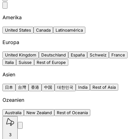
Amerika
United States
Canada
Latinoamérica
Europa
United Kingdom
Deutschland
España
Schweiz
France
Italia
Suisse
Rest of Europe
Asien
日本
台灣
香港
中国
대한민국
India
Rest of Asia
Ozeanien
Australia
New Zealand
Rest of Oceania
3